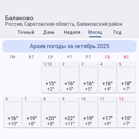
Балаково
Россия, Саратовская область, Балаковский район
Точный
День
Неделя
Месяц
Год
Архив погоды за октябрь 2025
ПН
ВТ
СР
ЧТ
ПТ
СБ
ВС
1/10
2
3
4
5
+15°
+16°
+16°
+16°
+18°
+2°
+5°
+5°
+4°
+7°
6
7
8
9
10
11
12
+16°
+19°
+20°
+22°
+19°
+17°
+15°
+10°
+8°
+8°
+11°
+9°
+9°
+7°