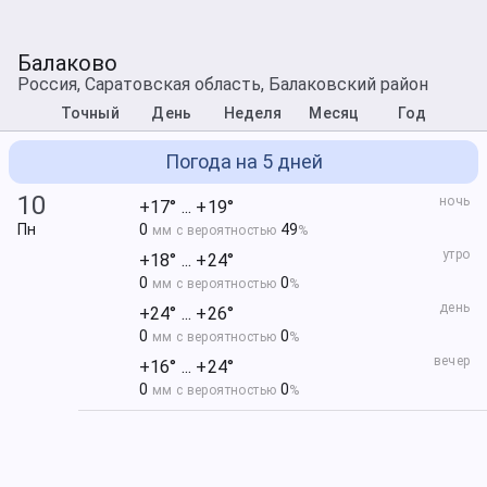
Балаково
Россия, Саратовская область, Балаковский район
Точный
День
Неделя
Месяц
Год
Погода на 5 дней
10
ночь
+17° ... +19°
Пн
0
49
мм с вероятностью
%
утро
+18° ... +24°
0
0
мм с вероятностью
%
день
+24° ... +26°
0
0
мм с вероятностью
%
вечер
+16° ... +24°
0
0
мм с вероятностью
%