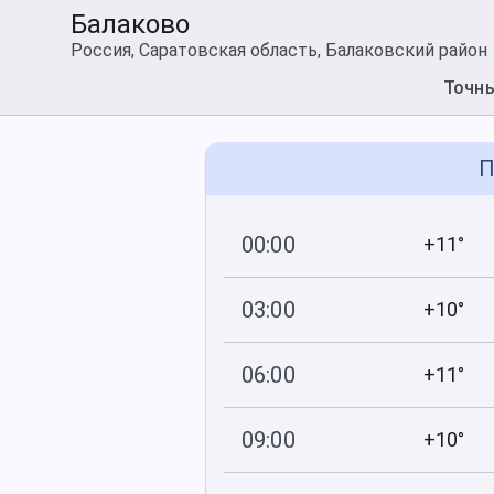
Балаково
Россия, Саратовская область, Балаковский район
Точн
П
00:00
+11°
753
74
мм рт
.ст.
%
03:00
+10°
753
78
мм рт
.ст.
%
06:00
+11°
753
71
мм рт
.ст.
%
09:00
+10°
753
53
мм рт
.ст.
%