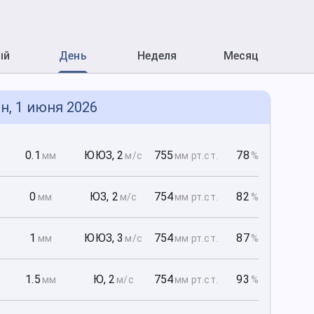
ый
День
Неделя
Месяц
н, 1 июня 2026
0
0.1
ЮЮЗ
,
2
755
78
мм
м/с
мм рт
.ст.
%
0
0
ЮЗ
,
2
754
82
мм
м/с
мм рт
.ст.
%
0
1
ЮЮЗ
,
3
754
87
мм
м/с
мм рт
.ст.
%
0
1.5
Ю
,
2
754
93
мм
м/с
мм рт
.ст.
%