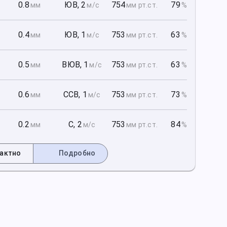
1
0.8
ЮВ
,
2
754
79
мм
м/с
мм рт
.ст.
%
1
0.4
ЮВ
,
1
753
63
мм
м/с
мм рт
.ст.
%
1
0.5
ВЮВ
,
1
753
63
мм
м/с
мм рт
.ст.
%
2
0.6
ССВ
,
1
753
73
мм
м/с
мм рт
.ст.
%
2
0.2
С
,
2
753
84
мм
м/с
мм рт
.ст.
%
актно
Подробно