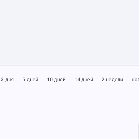
3 дня
5 дней
10 дней
14 дней
2 недели
но