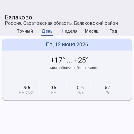
Балаково
Россия, Саратовская область, Балаковский район
Точный
День
Неделя
Месяц
Год
Пт, 12 июня 2026
+17° ... +25°
малооблачно, без осадков
756
0.5
С
,
6
52
мм рт
.ст.
мм
м/с
%