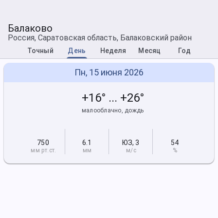
Балаково
Россия, Саратовская область, Балаковский район
Точный
День
Неделя
Месяц
Год
Пн, 15 июня 2026
+16° ... +26°
малооблачно, дождь
750
6.1
ЮЗ
,
3
54
мм рт
.ст.
мм
м/с
%