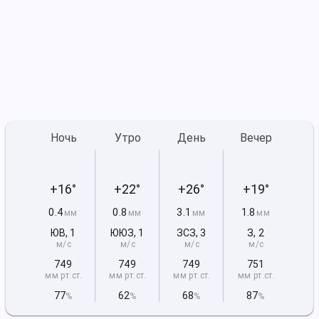
Ночь
Утро
День
Вечер
+16°
+22°
+26°
+19°
0.4
0.8
3.1
1.8
мм
мм
мм
мм
ЮВ
,
1
ЮЮЗ
,
1
ЗСЗ
,
3
З
,
2
м/с
м/с
м/с
м/с
749
749
749
751
мм рт
.ст.
мм рт
.ст.
мм рт
.ст.
мм рт
.ст.
77
62
68
87
%
%
%
%