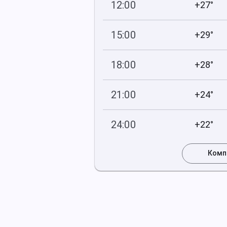
12:00
+27°
760
21
мм рт
.ст.
%
15:00
+29°
759
17
мм рт
.ст.
%
18:00
+28°
759
18
мм рт
.ст.
%
21:00
+24°
759
22
мм рт
.ст.
%
24:00
+22°
759
28
мм рт
.ст.
%
Комп