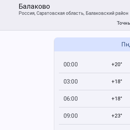
Балаково
Россия, Саратовская область, Балаковский район
Точн
Пн,
00:00
+20°
761
35
мм рт
.ст.
%
03:00
+18°
761
43
мм рт
.ст.
%
06:00
+18°
761
43
мм рт
.ст.
%
09:00
+23°
761
32
мм рт
.ст.
%