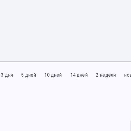
3 дня
5 дней
10 дней
14 дней
2 недели
но