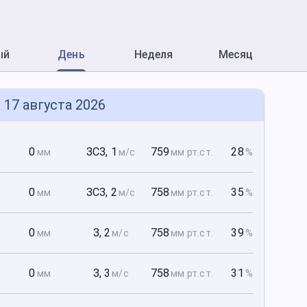
ый
День
Неделя
Месяц
 17 августа 2026
0
0
ЗСЗ
,
1
759
28
мм
м/с
мм рт
.ст.
%
0
0
ЗСЗ
,
2
758
35
мм
м/с
мм рт
.ст.
%
0
0
З
,
2
758
39
мм
м/с
мм рт
.ст.
%
0
0
З
,
3
758
31
мм
м/с
мм рт
.ст.
%