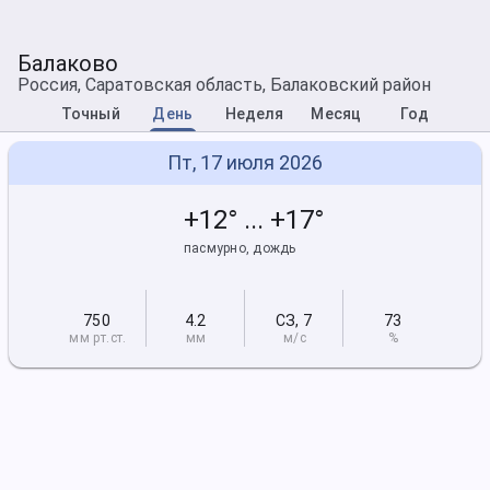
Балаково
Россия, Саратовская область, Балаковский район
Точный
День
Неделя
Месяц
Год
Пт, 17 июля 2026
+12° ... +17°
пасмурно, дождь
750
4.2
СЗ
,
7
73
мм рт
.ст.
мм
м/с
%