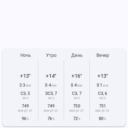
Ночь
Утро
День
Вечер
+13°
+14°
+16°
+13°
3.3
0.4
0.4
0.1
мм
мм
мм
мм
СЗ
,
5
ЗСЗ
,
7
СЗ
,
7
СЗ
,
6
м/с
м/с
м/с
м/с
749
749
750
751
мм рт
.ст.
мм рт
.ст.
мм рт
.ст.
мм рт
.ст.
96
76
72
80
%
%
%
%