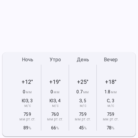
Ночь
Утро
День
Вечер
+12°
+19°
+25°
+18°
0
0
0.7
1.8
мм
мм
мм
мм
ЮЗ
,
3
ЮЗ
,
4
З
,
5
С
,
3
м/с
м/с
м/с
м/с
759
760
759
759
мм рт
.ст.
мм рт
.ст.
мм рт
.ст.
мм рт
.ст.
89
66
45
78
%
%
%
%