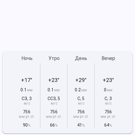
Ночь
Утро
День
Вечер
+17°
+23°
+29°
+23°
0.1
0.1
0.2
0
мм
мм
мм
мм
СЗ
,
3
ССЗ
,
5
С
,
5
С
,
3
м/с
м/с
м/с
м/с
756
756
756
756
мм рт
.ст.
мм рт
.ст.
мм рт
.ст.
мм рт
.ст.
90
66
41
64
%
%
%
%