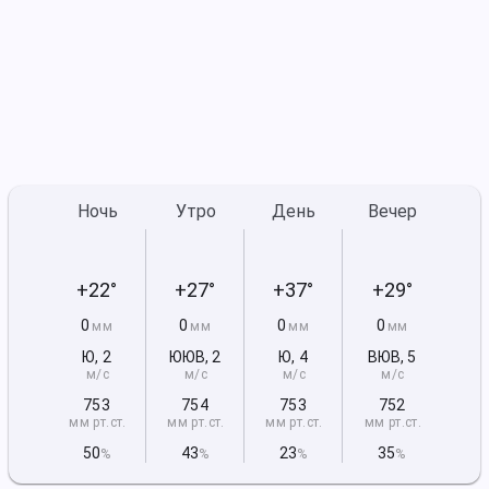
Ночь
Утро
День
Вечер
+22°
+27°
+37°
+29°
0
0
0
0
мм
мм
мм
мм
Ю
,
2
ЮЮВ
,
2
Ю
,
4
ВЮВ
,
5
м/с
м/с
м/с
м/с
753
754
753
752
мм рт
.ст.
мм рт
.ст.
мм рт
.ст.
мм рт
.ст.
50
43
23
35
%
%
%
%