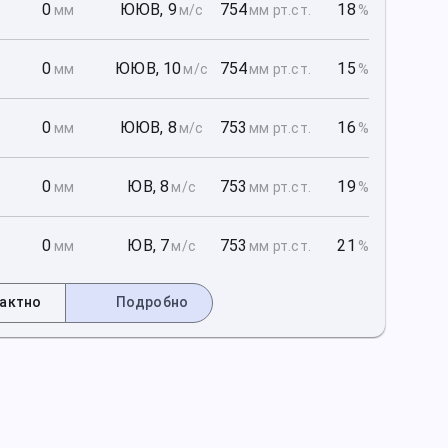
1
0
ЮЮВ
,
9
754
18
мм
м/с
мм рт
.ст.
%
1
0
ЮЮВ
,
10
754
15
мм
м/с
мм рт
.ст.
%
1
0
ЮЮВ
,
8
753
16
мм
м/с
мм рт
.ст.
%
2
0
ЮВ
,
8
753
19
мм
м/с
мм рт
.ст.
%
2
0
ЮВ
,
7
753
21
мм
м/с
мм рт
.ст.
%
актно
Подробно