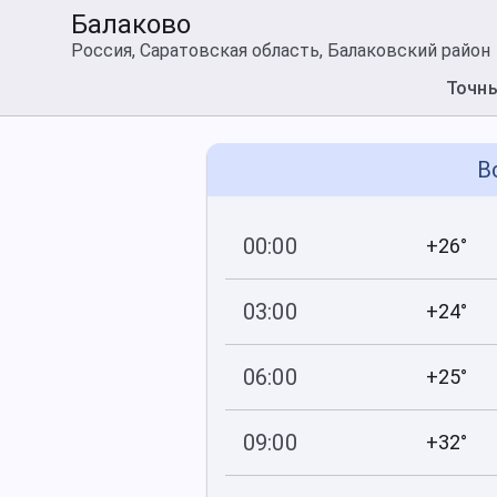
Балаково
Россия, Саратовская область, Балаковский район
Точн
В
00:00
+26°
752
51
мм рт
.ст.
%
03:00
+24°
753
50
мм рт
.ст.
%
06:00
+25°
754
51
мм рт
.ст.
%
09:00
+32°
754
43
мм рт
.ст.
%