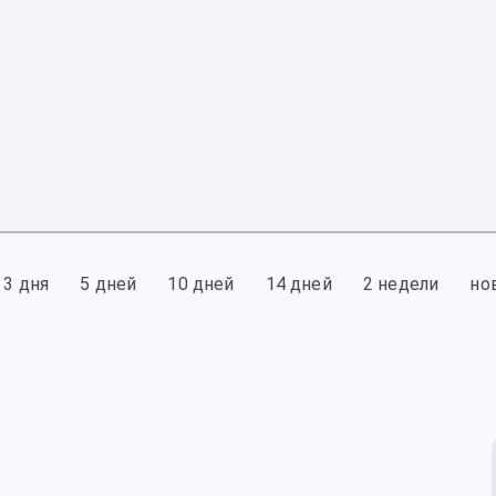
3 дня
5 дней
10 дней
14 дней
2 недели
но