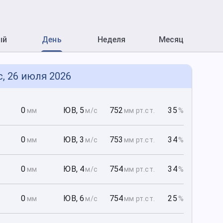
ый
День
Неделя
Месяц
с, 26 июля 2026
0
0
ЮВ
,
5
752
35
мм
м/с
мм рт
.ст.
%
0
0
ЮВ
,
3
753
34
мм
м/с
мм рт
.ст.
%
0
0
ЮВ
,
4
754
34
мм
м/с
мм рт
.ст.
%
0
0
ЮВ
,
6
754
25
мм
м/с
мм рт
.ст.
%