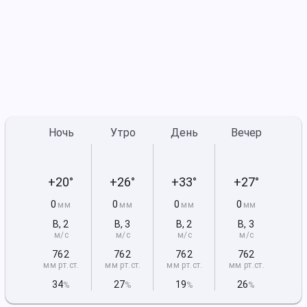
Ночь
Утро
День
Вечер
+20°
+26°
+33°
+27°
0
0
0
0
мм
мм
мм
мм
В
,
2
В
,
3
В
,
2
В
,
3
м/с
м/с
м/с
м/с
762
762
762
762
мм рт
.ст.
мм рт
.ст.
мм рт
.ст.
мм рт
.ст.
34
27
19
26
%
%
%
%