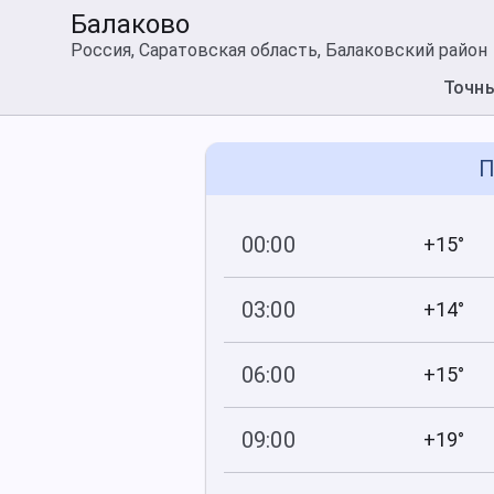
Балаково
Россия, Саратовская область, Балаковский район
Точн
П
00:00
+15°
759
77
мм рт
.ст.
%
03:00
+14°
759
83
мм рт
.ст.
%
06:00
+15°
759
78
мм рт
.ст.
%
09:00
+19°
759
59
мм рт
.ст.
%