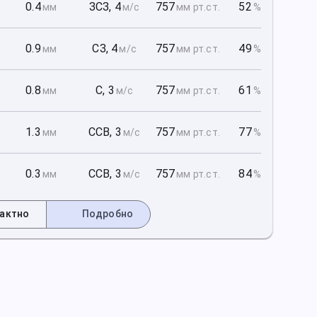
1
0.4
ЗСЗ
,
4
757
52
мм
м/с
мм рт
.ст.
%
1
0.9
СЗ
,
4
757
49
мм
м/с
мм рт
.ст.
%
1
0.8
С
,
3
757
61
мм
м/с
мм рт
.ст.
%
2
1.3
ССВ
,
3
757
77
мм
м/с
мм рт
.ст.
%
2
0.3
ССВ
,
3
757
84
мм
м/с
мм рт
.ст.
%
актно
Подробно