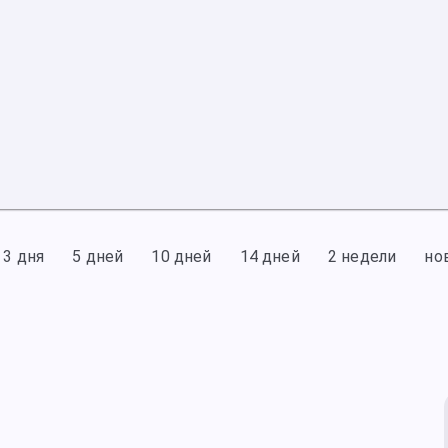
3 дня
5 дней
10 дней
14 дней
2 недели
но