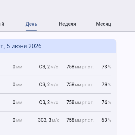
ый
День
Неделя
Месяц
т, 5 июня 2026
0
0
СЗ
,
2
758
73
мм
м/с
мм рт
.ст.
%
0
0
СЗ
,
2
758
78
мм
м/с
мм рт
.ст.
%
0
0
СЗ
,
2
758
76
мм
м/с
мм рт
.ст.
%
0
0
ЗСЗ
,
3
758
63
мм
м/с
мм рт
.ст.
%