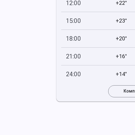
12:00
+22°
759
46
мм рт
.ст.
%
15:00
+23°
758
41
мм рт
.ст.
%
18:00
+20°
758
52
мм рт
.ст.
%
21:00
+16°
758
67
мм рт
.ст.
%
24:00
+14°
758
73
мм рт
.ст.
%
Комп